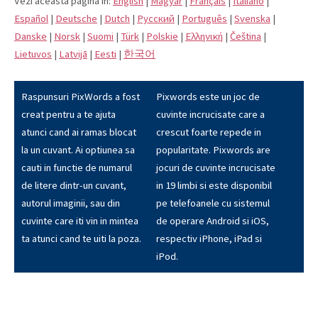
Vezi aceasta pagina in:
English
|
Magyar
|
Français
|
Italiano
|
Español
|
Deutsche
|
Dutch
|
Pусский
|
Português
|
Svenska
|
Danske
|
Norsk
|
Suomi
|
Türk
|
Polskie
|
Eλληνική
|
Čeština
|
Lietuvos
|
Latvijā
|
Eesti
|
한국어
Raspunsuri PixWords a fost
Pixwords este un joc de
creat pentru a te ajuta
cuvinte incrucisate care a
atunci cand ai ramas blocat
crescut foarte repede in
la un cuvant. Ai optiunea sa
popularitate. Pixwords are
cauti in functie de numarul
jocuri de cuvinte incrucisate
de litere dintr-un cuvant,
in 19 limbi si este disponibil
autorul imaginii, sau din
pe telefoanele cu sistemul
cuvinte care iti vin in mintea
de operare Android si iOS,
ta atunci cand te uiti la poza.
respectiv iPhone, iPad si
iPod.