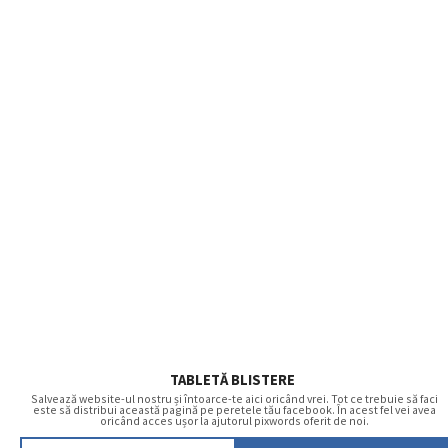
TABLETĂ BLISTERE
Salvează website-ul nostru și întoarce-te aici oricând vrei. Tot ce trebuie să faci
este să distribui această pagină pe peretele tău facebook. În acest fel vei avea
oricând acces ușor la ajutorul pixwords oferit de noi.