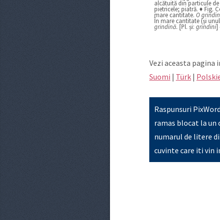
alcătuită din particule 
pietricele; piatră. ♦ Fig.
mare cantitate.
O grindin
În mare cantitate (și unul
grindină.
[Pl. și:
grindini
]
Vezi aceasta pagina i
Suomi
|
Türk
|
Polski
Raspunsuri PixWords
ramas blocat la un c
numarul de litere di
cuvinte care iti vin 