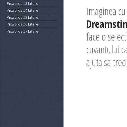
Pixwords 13 Litere
Imaginea cu 
Pixwords 14 Litere
Pixwords 15 Litere
Dreamsti
Pixwords 16 Litere
Pixwords 17 Litere
face o selec
cuvantului ca
ajuta sa trec