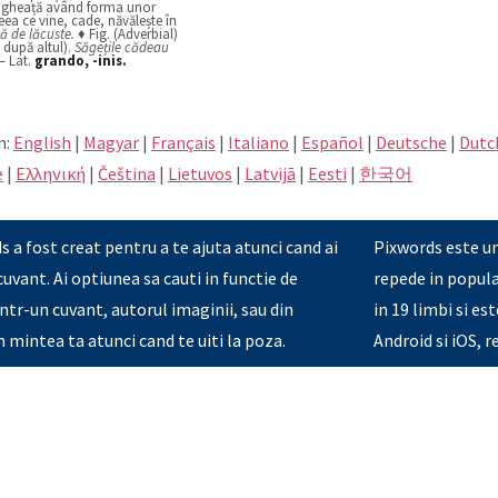
de gheață având forma unor
 Ceea ce vine, cade, năvălește în
ă de lăcuste.
♦ Fig. (Adverbial)
 după altul).
Săgețile cădeau
 – Lat.
grando, -inis.
n:
English
|
Magyar
|
Français
|
Italiano
|
Español
|
Deutsche
|
Dutc
e
|
Eλληνική
|
Čeština
|
Lietuvos
|
Latvijā
|
Eesti
|
한국어
 a fost creat pentru a te ajuta atunci cand ai
Pixwords este un
uvant. Ai optiunea sa cauti in functie de
repede in popula
ntr-un cuvant, autorul imaginii, sau din
in 19 limbi si e
in mintea ta atunci cand te uiti la poza.
Android si iOS, r