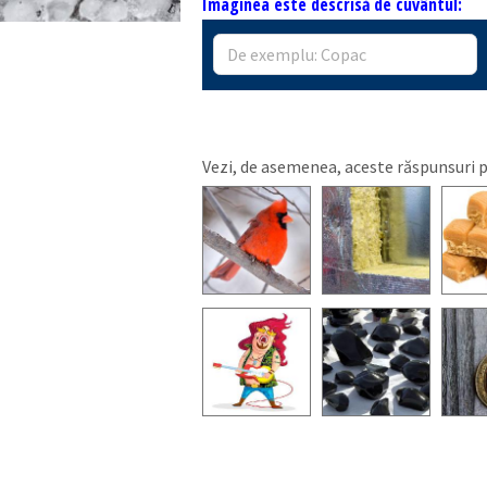
Imaginea este descrisă de cuvântul:
Vezi, de asemenea, aceste răspunsuri 