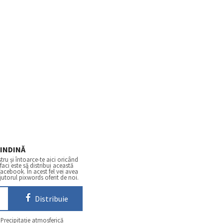
INDINĂ
tru și întoarce-te aici oricând
 faci este să distribui această
facebook. În acest fel vei avea
jutorul pixwords oferit de noi.
Distribuie
. Precipitație atmosferică