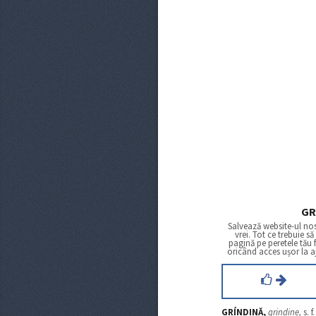
GR
Salvează website-ul nos
vrei. Tot ce trebuie să
pagină pe peretele tău 
oricând acces ușor la a
GRÍNDINĂ,
grindine,
s. f