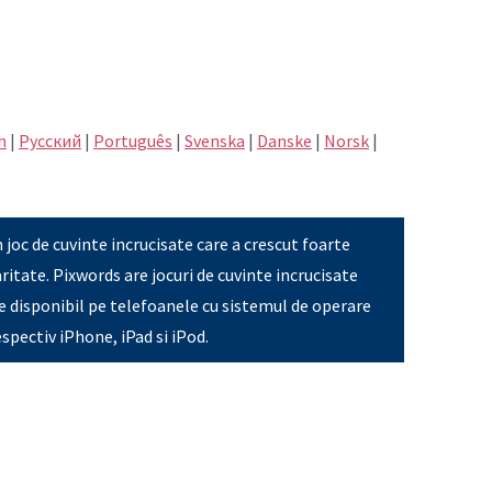
h
|
Pусский
|
Português
|
Svenska
|
Danske
|
Norsk
|
 joc de cuvinte incrucisate care a crescut foarte
ritate. Pixwords are jocuri de cuvinte incrucisate
ste disponibil pe telefoanele cu sistemul de operare
espectiv iPhone, iPad si iPod.