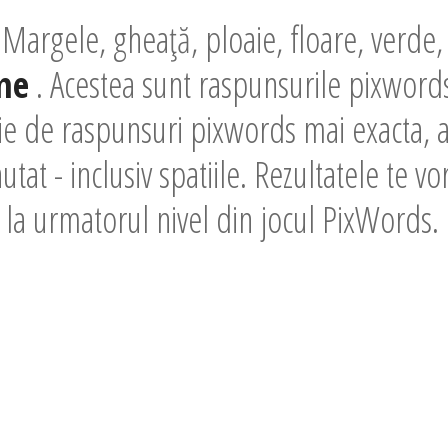
Margele, gheață, ploaie, floare, verde,
me
. Acestea sunt raspunsurile pixwords
tie de raspunsuri pixwords mai exacta, 
utat - inclusiv spatiile. Rezultatele te v
i la urmatorul nivel din jocul PixWords.