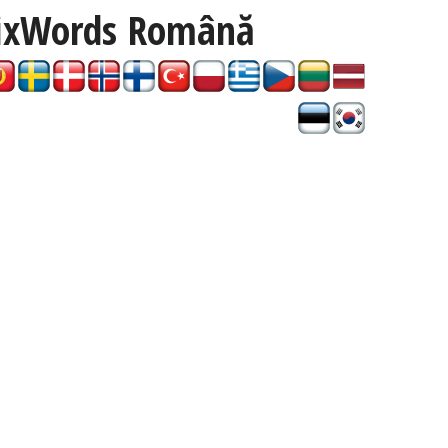
ixWords
Română