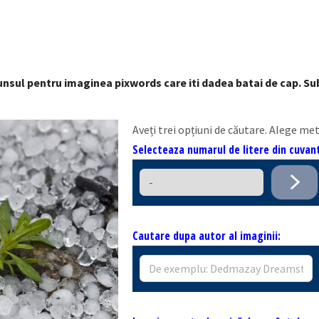
punsul pentru imaginea pixwords care iti dadea batai de cap. S
Aveți trei opțiuni de căutare. Alege me
Selecteaza numarul de litere din cuva
Cautare dupa autor al imaginii: