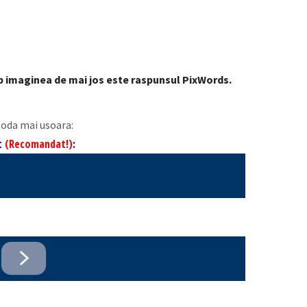
ub imaginea de mai jos este raspunsul PixWords.
toda mai usoara:
nt
(Recomandat!)
: