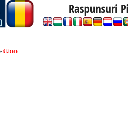
Raspunsuri P
»
8 Litere