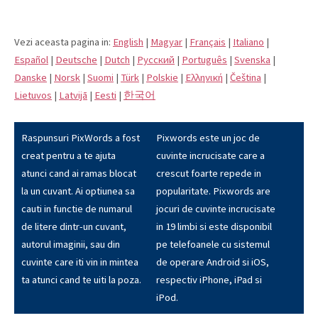
Vezi aceasta pagina in:
English
|
Magyar
|
Français
|
Italiano
|
Español
|
Deutsche
|
Dutch
|
Pусский
|
Português
|
Svenska
|
Danske
|
Norsk
|
Suomi
|
Türk
|
Polskie
|
Eλληνική
|
Čeština
|
Lietuvos
|
Latvijā
|
Eesti
|
한국어
Raspunsuri PixWords a fost
Pixwords este un joc de
creat pentru a te ajuta
cuvinte incrucisate care a
atunci cand ai ramas blocat
crescut foarte repede in
la un cuvant. Ai optiunea sa
popularitate. Pixwords are
cauti in functie de numarul
jocuri de cuvinte incrucisate
de litere dintr-un cuvant,
in 19 limbi si este disponibil
autorul imaginii, sau din
pe telefoanele cu sistemul
cuvinte care iti vin in mintea
de operare Android si iOS,
ta atunci cand te uiti la poza.
respectiv iPhone, iPad si
iPod.