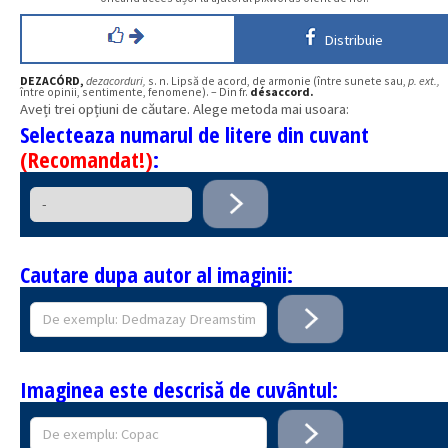
Distribuie
DEZACÓRD,
dezacorduri,
s. n. Lipsă de acord, de armonie (între sunete sau,
p. ext.,
între opinii, sentimente, fenomene). – Din fr.
désaccord.
Aveți trei opțiuni de căutare. Alege metoda mai usoara:
Selecteaza numarul de litere din cuvant
(Recomandat!)
:
Cautare dupa autor al imaginii:
Imaginea este descrisă de cuvântul: