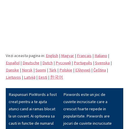
Vezi aceasta pagina in:
English
|
Magyar
|
Français
|
Italiano
|
Español
|
Deutsche
|
Dutch
|
Pусский
|
Português
|
Svenska
|
Danske
|
Norsk
|
Suomi
|
Türk
|
Polskie
|
Eλληνική
|
Čeština
|
Lietuvos
|
Latvijā
|
Eesti
|
한국어
Raspunsuri PixWords a fost
Pixwords este un joc de
creat pentru a te ajuta
cuvinte incrucisate care a
atunci cand ai ramas blocat
crescut foarte repede in
la un cuvant. Ai optiunea sa
popularitate. Pixwords are
cauti in functie de numarul
jocuri de cuvinte incrucisate